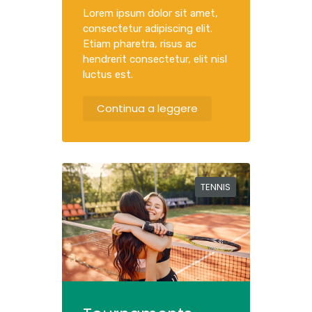
Lorem ipsum dolor sit amet,
consectetur adipiscing elit.
Etiam pharetra, risus ac
hendrerit consectetur, elit nisl
luctus est.
Continua a leggere
TENNIS