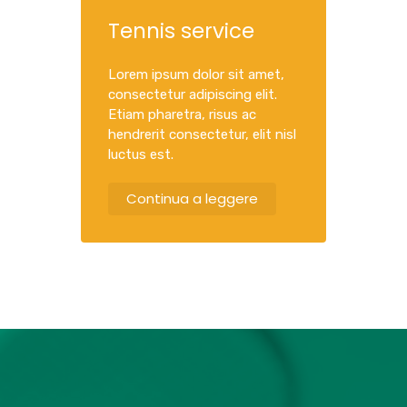
Tennis service
Lorem ipsum dolor sit amet,
consectetur adipiscing elit.
Etiam pharetra, risus ac
hendrerit consectetur, elit nisl
luctus est.
Continua a leggere