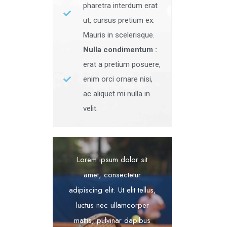
pharetra interdum erat
ut, cursus pretium ex.
Mauris in scelerisque.
Nulla condimentum :
erat a pretium posuere,
enim orci ornare nisi,
ac aliquet mi nulla in
velit.
Lorem ipsum dolor sit
amet, consectetur
adipiscing elit. Ut elit tellus,
luctus nec ullamcorper
mattis, pulvinar dapibus