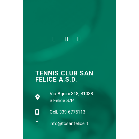
TENNIS CLUB SAN
FELICE A.S.D.
Via Agnini 318, 41038
S.Felice S/P
Cell. 339 6775113
info@tcsanfelice.it