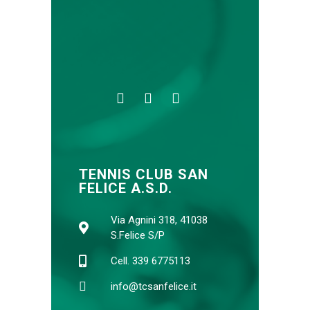
TENNIS CLUB SAN
FELICE A.S.D.
Via Agnini 318, 41038
S.Felice S/P
Cell. 339 6775113
info@tcsanfelice.it