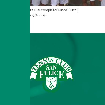
(Squdra B al completo! Pinca, Tucci,
Dalboni, Scione)