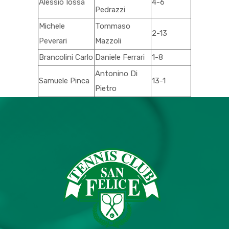
Alessio Iossa
4-6
Pedrazzi
Michele
Tommaso
2-13
Peverari
Mazzoli
Brancolini Carlo
Daniele Ferrari
1-8
Antonino Di
Samuele Pinca
13-1
Pietro