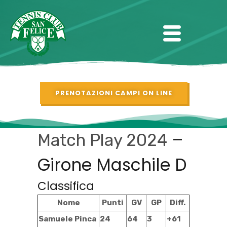
PRENOTAZIONI CAMPI ON LINE
–
Match Play 2024
Girone Maschile D
Classifica
Nome
Punti
GV
GP
Diff.
Samuele Pinca
24
64
3
+61