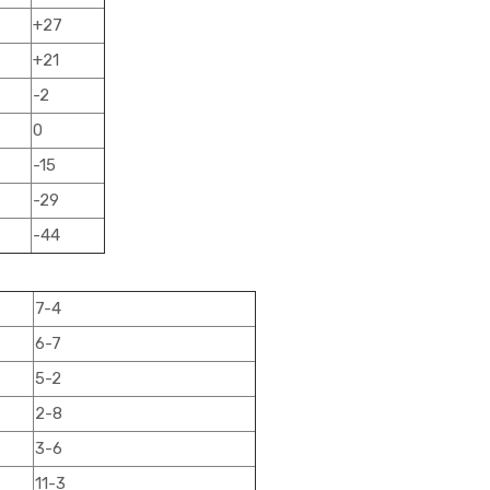
+27
+21
-2
0
-15
-29
-44
7-4
6-7
5-2
2-8
3-6
11-3