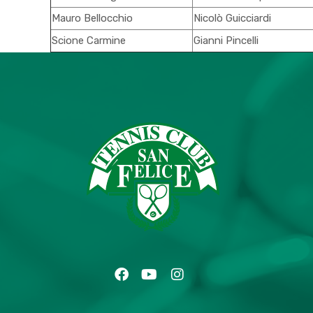
Mauro Bellocchio
Nicolò Guicciardi
Scione Carmine
Gianni Pincelli