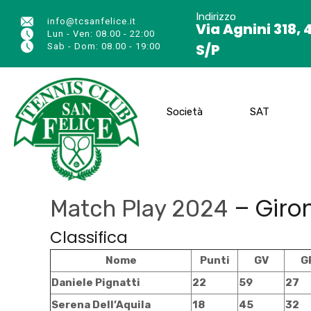
Indirizzo
info@tcsanfelice.it
Via Agnini 318, 
Lun - Ven: 08.00 - 22:00
S/P
Sab - Dom: 08.00 - 19:00
Società
SAT
– Giro
Match Play 2024
Classifica
Nome
Punti
GV
G
Daniele Pignatti
22
59
27
Serena Dell’Aquila
18
45
32