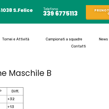
41038 S.Felice
Telefono
PRENOT
339 6775113
Tornei e Attività
Campionati a squadre
News
Contatti
ne Maschile B
P
Diff.
+32
+13