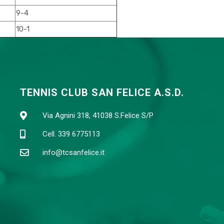
9-4
10-1
TENNIS CLUB SAN FELICE A.S.D.
Via Agnini 318, 41038 S.Felice S/P
Cell. 339 6775113
info@tcsanfelice.it