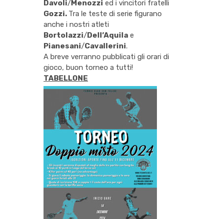
Davoli
/
Menozzi
ed i vincitori fratelli
Gozzi.
Tra le teste di serie figurano
anche i nostri atleti
Bortolazzi
/
Dell’Aquila
e
Pianesani
/
Cavallerini
.
A breve verranno pubblicati gli orari di
gioco, buon torneo a tutti!
TABELLONE