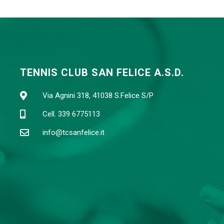
TENNIS CLUB SAN FELICE A.S.D.
Via Agnini 318, 41038 S.Felice S/P
Cell. 339 6775113
info@tcsanfelice.it