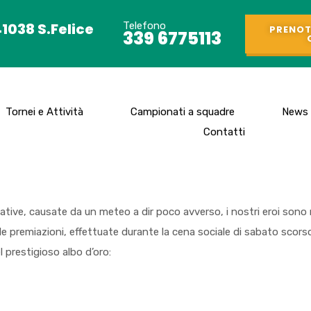
41038 S.Felice
Telefono
PRENOT
339 6775113
Tornei e Attività
Campionati a squadre
News
Contatti
zative, causate da un meteo a dir poco avverso, i nostri eroi sono 
r le premiazioni, effettuate durante la cena sociale di sabato scors
l prestigioso albo d’oro: