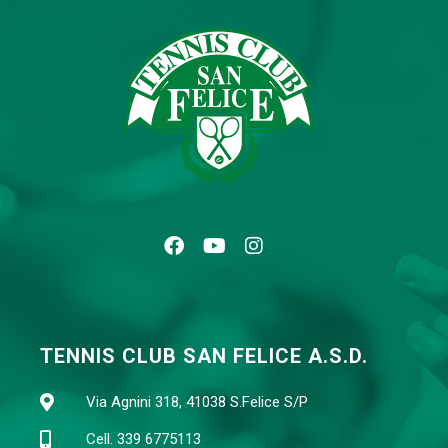
TENNIS CLUB SAN FELICE A.S.D.
Via Agnini 318, 41038 S.Felice S/P
Cell. 339 6775113