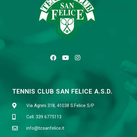
TENNIS CLUB SAN FELICE A.S.D.
Via Agnini 318, 41038 S.Felice S/P
Cell. 339 6775113
info@tcsanfelice.it