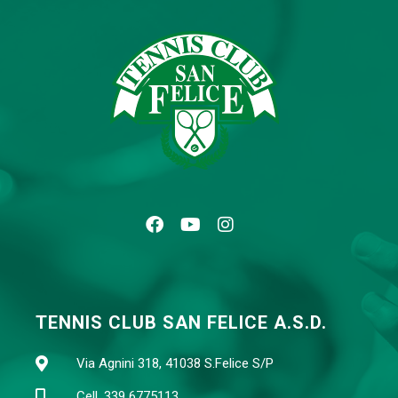
TENNIS CLUB SAN FELICE A.S.D.
Via Agnini 318, 41038 S.Felice S/P
Cell. 339 6775113