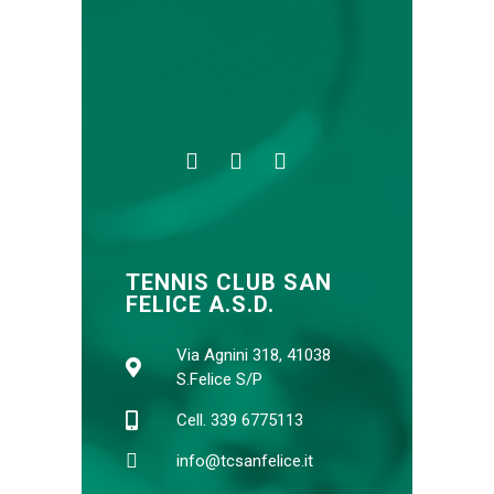
TENNIS CLUB SAN
FELICE A.S.D.
Via Agnini 318, 41038
S.Felice S/P
Cell. 339 6775113
info@tcsanfelice.it