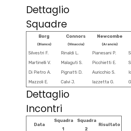
Dettaglio
Squadre
Borg
Connors
Newcombe
(Bianco)
(Vinaccia)
(Arancio)
Silvestri F.
Rinaldi L.
Pianesani P.
S
Martinelli V.
Malaguti S.
Picchietti E.
S
Di Pietro A.
Pignatti D.
Auricchio S.
I
Mazzoli E.
Calvi J.
Iazzetta G.
G
Dettaglio
Incontri
Squadra
Squadra
Data
Risultato
1
2