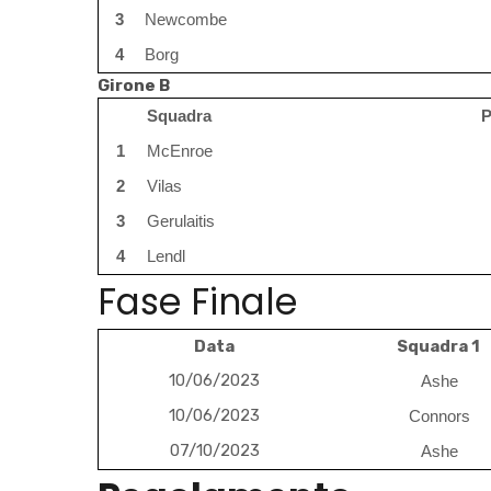
3
Newcombe
4
Borg
Girone B
Squadra
P
1
McEnroe
2
Vilas
3
Gerulaitis
4
Lendl
Fase Finale
Data
Squadra 1
10/06/2023
Ashe
10/06/2023
Connors
07/10/2023
Ashe