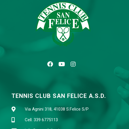
TENNIS CLUB SAN FELICE A.S.D.
Via Agnini 318, 41038 S.Felice S/P
Cell. 339 6775113