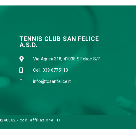
TENNIS CLUB SAN FELICE
A.S.D.
Via Agnini 318, 41038 S.Felice S/P
Cell. 339 6775113
info@tcsanfelice.it
240362 - cod. affiliazione FIT