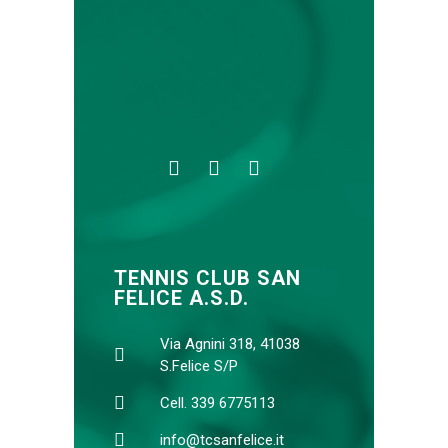
TENNIS CLUB SAN
FELICE A.S.D.
Via Agnini 318, 41038
S.Felice S/P
Cell. 339 6775113
info@tcsanfelice.it