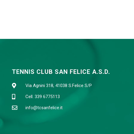
TENNIS CLUB SAN FELICE A.S.D.
Via Agnini 318, 41038 S.Felice S/P
Cell. 339 6775113
info@tcsanfelice.it