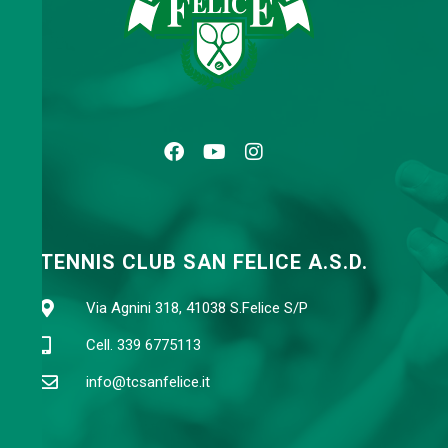
TENNIS CLUB SAN FELICE A.S.D.
Via Agnini 318, 41038 S.Felice S/P
Cell. 339 6775113
info@tcsanfelice.it