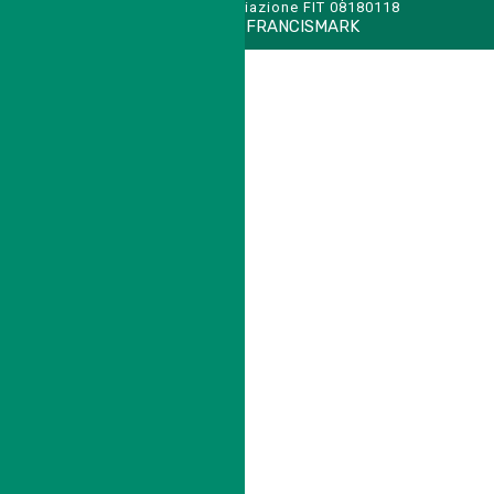
cod. affiliazione FIT 08180118
CREDITS:
FRANCISMARK