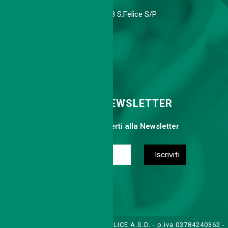
Via Agnini 318, 41038 S.Felice S/P
Cell. 339 6775113
info@tcsanfelice.it
ISCRIVITI ALLA NEWSLETTER
Compila il form per iscriverti alla Newsletter
TENNIS CLUB SAN FELICE A.S.D. - p.iva 03784240362 -