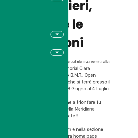
Paltrinieri,
aperte le
iscrizioni
Da qualche ora è possibile iscriversi alla
IX Edizione del Memorial Clara
Paltrinieri, III Trofeo B.M.T., Open
Singolare maschile che si terrà presso il
nostro circolo dal 18 Giugno al 4 Luglio
2021.
Nella scorsa edizione a trionfare fu
Ottolini Federico della Meridiana
Modena, non mancate !!
Info ed iscrizioni su
www.fitmodena.com
e nella sezione
dedicata della nostra home page