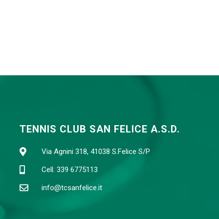
TENNIS CLUB SAN FELICE A.S.D.
Via Agnini 318, 41038 S.Felice S/P
Cell. 339 6775113
info@tcsanfelice.it