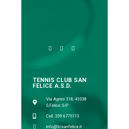
TENNIS CLUB SAN
FELICE A.S.D.
Via Agnini 318, 41038
S.Felice S/P
Cell. 339 6775113
info@tcsanfelice.it