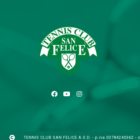
TENNIS CLUB SAN FELICE A.S.D. - p.iva 03784240362 - c