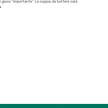
o di gioco “importante”. La coppia da battere sarà
a
.