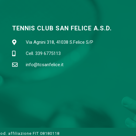
TENNIS CLUB SAN FELICE A.S.D.
Via Agnini 318, 41038 S.Felice S/P
Cell. 339 6775113
info@tcsanfelice.it
od. affiliazione FIT 08180118