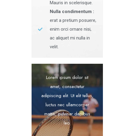
Mauris in scelerisque.
Nulla condimentum :
erat a pretium posuere,
enim orci ornare nisi,
ac aliquet mi nulla in
velit.
Lorem ipsum dolor sit
amet, consectetur
adipiscing elit. Ut elit tellus,
luctus nec ullamcorper
mattis, pulvinar dapibus
leo.