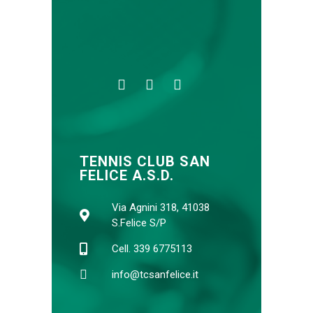
TENNIS CLUB SAN
FELICE A.S.D.
Via Agnini 318, 41038
S.Felice S/P
Cell. 339 6775113
info@tcsanfelice.it