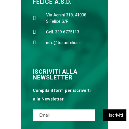
FELICE A.S.D.
Via Agnini 318, 41038
S.Felice S/P
Cell. 339 6775113
info@tcsanfelice.it
ISCRIVITI ALLA
NEWSLETTER
Compila il form per iscriverti
alla Newsletter