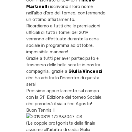
Con il risultato di 6/4-6/1
Pinca e
Martinelli
iscrivono il loro nome
nell’albo d’oro del torneo, confermando
un ottimo affiatamento.
Ricordiamo a tutti che le premiazioni
ufficiali di tutti i tornei del 2019
verranno effettuate durante la cena
sociale in programma ad ottobre..
impossibile mancare!
Grazie a tutti per aver partecipato e
trascorso delle belle serate in nostra
compagnia.. grazie a
Giulia Vincenzi
che ha arbitrato l’incontro di questa
sera!
Prossimo appuntamento sul campo
con la
51^ Edizione del torneo Sociale
,
che prenderà il via a fine Agosto!
Buon Tennis !!
(Le coppie protgoniste della finale
assieme all’arbitro di sedia Giulia