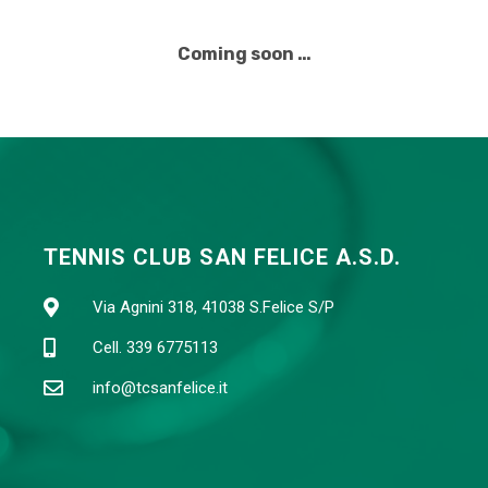
Coming soon …
TENNIS CLUB SAN FELICE A.S.D.
Via Agnini 318, 41038 S.Felice S/P
Cell. 339 6775113
info@tcsanfelice.it