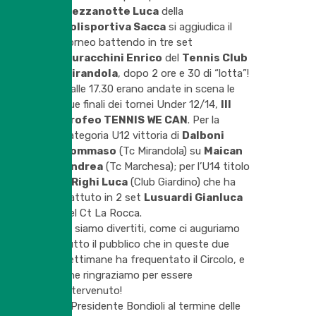
Mezzanotte Luca
della
Polisportiva Sacca
si aggiudica il
torneo battendo in tre set
Muracchini Enrico
del
Tennis Club
Mirandola
, dopo 2 ore e 30 di “lotta”!
Dalle 17.30 erano andate in scena le
due finali dei tornei Under 12/14,
III
Trofeo TENNIS WE CAN
. Per la
categoria U12 vittoria di
Dalboni
Tommaso
(Tc Mirandola) su
Maican
Andrea
(Tc Marchesa); per l’U14 titolo
a
Righi Luca
(Club Giardino) che ha
battuto in 2 set
Lusuardi Gianluca
del Ct La Rocca.
Ci siamo divertiti, come ci auguriamo
tutto il pubblico che in queste due
settimane ha frequentato il Circolo, e
che ringraziamo per essere
intervenuto!
Il Presidente Bondioli al termine delle