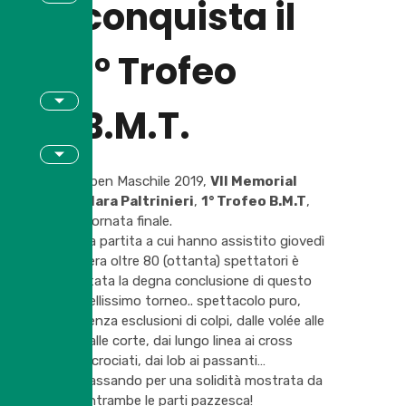
conquista il
1° Trofeo
B.M.T.
Open Maschile 2019,
VII Memorial
Clara Paltrinieri
,
1° Trofeo B.M.T
,
giornata finale.
La partita a cui hanno assistito giovedì
sera oltre 80 (ottanta) spettatori è
stata la degna conclusione di questo
bellissimo torneo.. spettacolo puro,
senza esclusioni di colpi, dalle volée alle
palle corte, dai lungo linea ai cross
incrociati, dai lob ai passanti…
passando per una solidità mostrata da
entrambe le parti pazzesca!