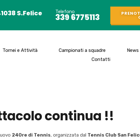
41038 S.Felice
Telefono
PRENOT
339 6775113
Tornei e Attività
Campionati a squadre
News
Contatti
ttacolo continua !!
 nuovo
24Ore di Tennis
, organizzata dal
Tennis Club San Felic