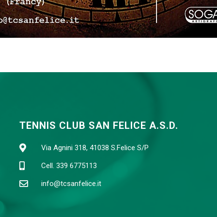
TENNIS CLUB SAN FELICE A.S.D.
Via Agnini 318, 41038 S.Felice S/P
Cell. 339 6775113
info@tcsanfelice.it