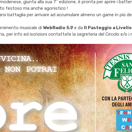
odenese, giunta alla sua 7^ edizione, è pronta per aprire i battenti
esto festoso ma anche agonistico !
si battaglia per arrivare ad accumulare almeno un game in più degli
tenimento musicale di
WebRadio 5.9
e da
Il Pasteggio a Livello
 per info ed iscrizioni contattate la segreteria del Circolo e/o i 