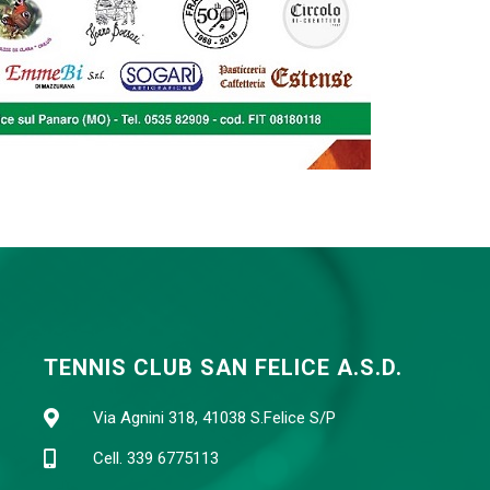
TENNIS CLUB SAN FELICE A.S.D.
Via Agnini 318, 41038 S.Felice S/P
Cell. 339 6775113