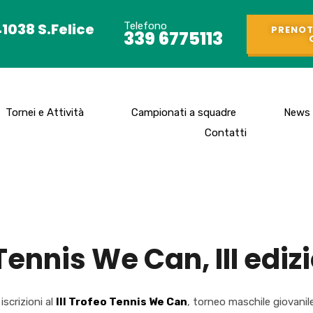
41038 S.Felice
Telefono
PRENOT
339 6775113
Tornei e Attività
Campionati a squadre
News
Contatti
ennis We Can, III ediz
iscrizioni al
III Trofeo Tennis We Can
, torneo maschile giovanil