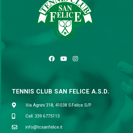
TENNIS CLUB SAN FELICE A.S.D.
Via Agnini 318, 41038 S.Felice S/P
Cell. 339 6775113
info@tcsanfelice.it