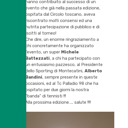
hanno contribuito al successo di un
evento che già nella passata edizione,
ospitata dal Circolo toscano, aveva
riscontrato molti consensi ed una
nutrita partecipazione di pubblico e di
iscitti al torneo!
Che dire, un enorme ringraziamento a
chi concretamente ha organizzato
l’evento, un super
Michele
Battezzati
, a chi ha partecipato con
un entusiasmo pazzesco, al Presidente
dello Sporting di Montecatini,
Alberto
Bandini
, sempre presente in queste
occasioni, ed al Tc Palladio 98 che ha
ospitato per due giorni la nostra
“banda” di tennisti !!!
Alla prossima edizione….. salute !!!!