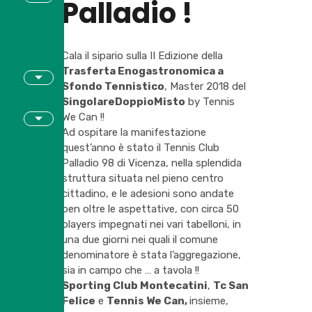
Palladio !
Cala il sipario sulla II Edizione della
Trasferta Enogastronomica a
Sfondo Tennistico
, Master 2018 del
SingolareDoppioMisto
by Tennis
We Can !!
Ad ospitare la manifestazione
quest’anno è stato il Tennis Club
Palladio 98 di Vicenza, nella splendida
struttura situata nel pieno centro
cittadino, e le adesioni sono andate
ben oltre le aspettative, con circa 50
players impegnati nei vari tabelloni, in
una due giorni nei quali il comune
denominatore è stata l’aggregazione,
sia in campo che … a tavola !!
Sporting Club Montecatini
,
Tc San
Felice
e
Tennis We Can,
insieme,