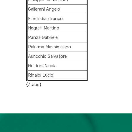
Gallerani Angelo
Finelli Gianfranco
Negrelli Martino
Panza Gabriele
Palerma Massimiliano
Auricchio Salvatore
Goldoni Nicola
Rinaldi Lucio
{/tabs}