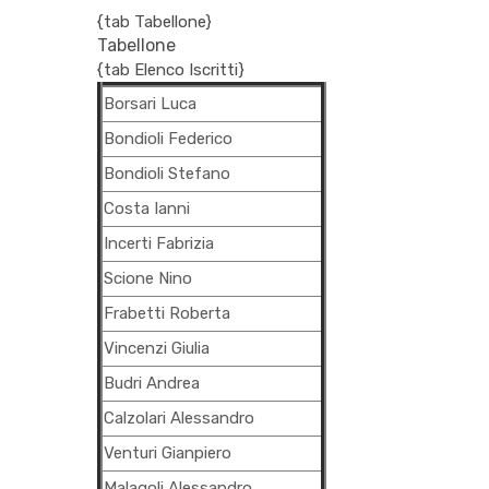
{tab Tabellone}
Tabellone
{tab Elenco Iscritti}
Borsari Luca
Bondioli Federico
Bondioli Stefano
Costa Ianni
Incerti Fabrizia
Scione Nino
Frabetti Roberta
Vincenzi Giulia
Budri Andrea
Calzolari Alessandro
Venturi Gianpiero
Malagoli Alessandro