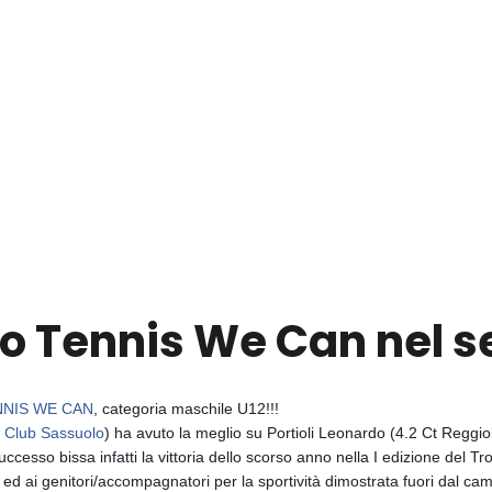
eo Tennis We Can nel s
NNIS WE CAN
, categoria maschile U12!!!
g Club Sassuolo
) ha avuto la meglio su Portioli Leonardo (4.2 Ct Reggiolo
cesso bissa infatti la vittoria dello scorso anno nella I edizione del 
o, ed ai genitori/accompagnatori per la sportività dimostrata fuori dal ca