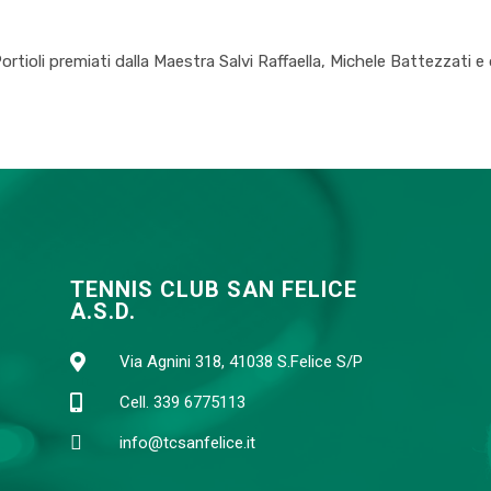
ortioli premiati dalla Maestra Salvi Raffaella, Michele Battezzati e
TENNIS CLUB SAN FELICE
A.S.D.
Via Agnini 318, 41038 S.Felice S/P
Cell. 339 6775113
info@tcsanfelice.it