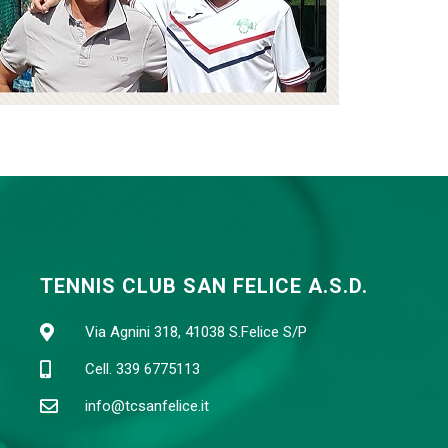
TENNIS CLUB SAN FELICE A.S.D.
Via Agnini 318, 41038 S.Felice S/P
Cell. 339 6775113
info@tcsanfelice.it