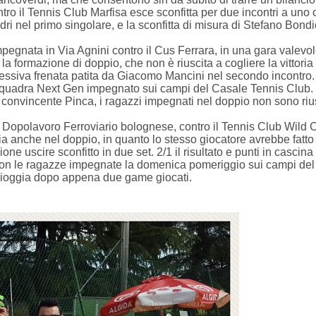
ro il Tennis Club Marfisa esce sconfitta per due incontri a uno
Budri nel primo singolare, e la sconfitta di misura di Stefano Bo
pegnata in Via Agnini contro il Cus Ferrara, in una gara valevol
a formazione di doppio, che non è riuscita a cogliere la vittoria
ccessiva frenata patita da Giacomo Mancini nel secondo incontro.
uadra Next Gen impegnato sui campi del Casale Tennis Club. Dop
e convincente Pinca, i ragazzi impegnati nel doppio non sono rius
Dopolavoro Ferroviario bolognese, contro il Tennis Club Wild Car
ria anche nel doppio, in quanto lo stesso giocatore avrebbe fatto
e uscire sconfitto in due set. 2/1 il risultato e punti in casci
on le ragazze impegnate la domenica pomeriggio sui campi del N
 pioggia dopo appena due game giocati.