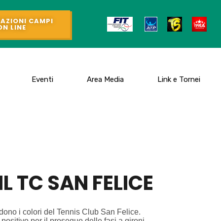
AZIONI CAMPI
ON LINE
Eventi
Area Media
Link e Tornei
IL TC SAN FELICE
dono i colori del Tennis Club San Felice.
positivo per il proseguo delle fasi a gironi.