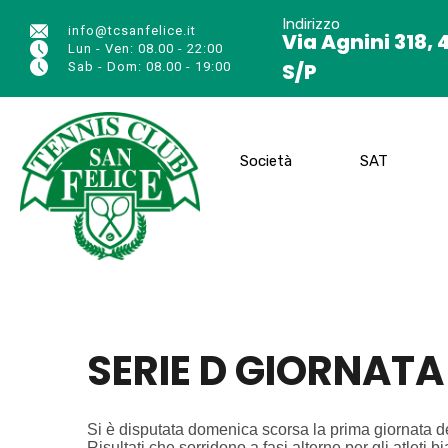
Indirizzo
info@tcsanfelice.it
Via Agnini 318, 
Lun - Ven: 08.00 - 22:00
S/P
Sab - Dom: 08.00 - 19:00
Società
SAT
SERIE D GIORNATA 1
Si è disputata domenica scorsa la prima giornata d
Risultati che sorridono a fasi alterne per gli atleti 