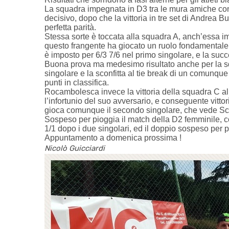
La squadra impegnata in D3 tra le mura amiche cont
decisivo, dopo che la vittoria in tre set di Andrea 
perfetta parità.
Stessa sorte è toccata alla squadra A, anch’essa im
questo frangente ha giocato un ruolo fondamentale l
è imposto per 6/3 7/6 nel primo singolare, e la su
Buona prova ma medesimo risultato anche per la sq
singolare e la sconfitta al tie break di un comunqu
punti in classifica.
Rocambolesca invece la vittoria della squadra C al 
l’infortunio del suo avversario, e conseguente vitto
gioca comunque il secondo singolare, che vede Scion
Sospeso per pioggia il match della D2 femminile, c
1/1 dopo i due singolari, ed il doppio sospeso per
Appuntamento a domenica prossima !
Nicolò Guicciardi