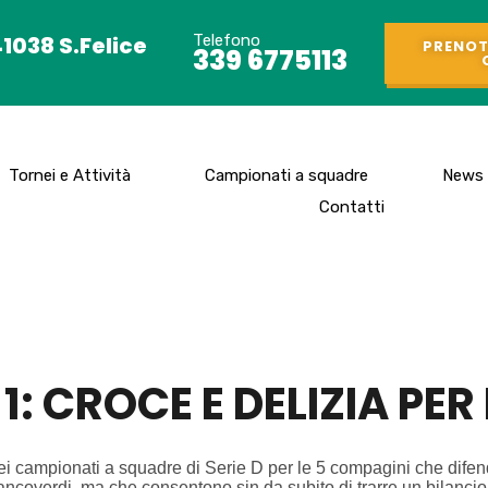
41038 S.Felice
Telefono
PRENOT
339 6775113
Tornei e Attività
Campionati a squadre
News
Contatti
: CROCE E DELIZIA PER 
ei campionati a squadre di Serie D per le 5 compagini che difen
biancoverdi, ma che consentono sin da subito di trarre un bilancio 