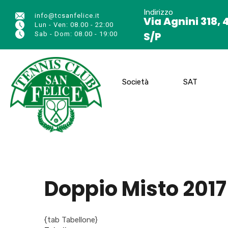
Indirizzo
info@tcsanfelice.it
Via Agnini 318, 
Lun - Ven: 08.00 - 22:00
S/P
Sab - Dom: 08.00 - 19:00
Società
SAT
Doppio Misto 2017
{tab Tabellone}