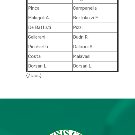
Pinca
Campanella
Malagoli A.
Bortolazzi F.
De Battisti
Pizzi
Gallerani
Budri R.
Picchietti
Dalboni S.
Costa
Malavasi
Borsari L.
Borsari L.
{/tabs}