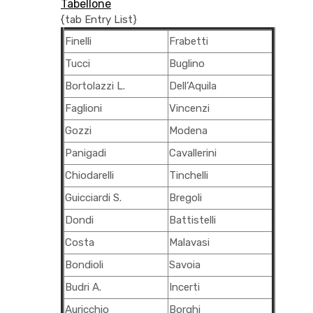
Tabellone
{tab Entry List}
Finelli
Frabetti
Tucci
Buglino
Bortolazzi L.
Dell’Aquila
Faglioni
Vincenzi
Gozzi
Modena
Panigadi
Cavallerini
Chiodarelli
Tinchelli
Guicciardi S.
Bregoli
Dondi
Battistelli
Costa
Malavasi
Bondioli
Savoia
Budri A.
Incerti
Auricchio
Borghi