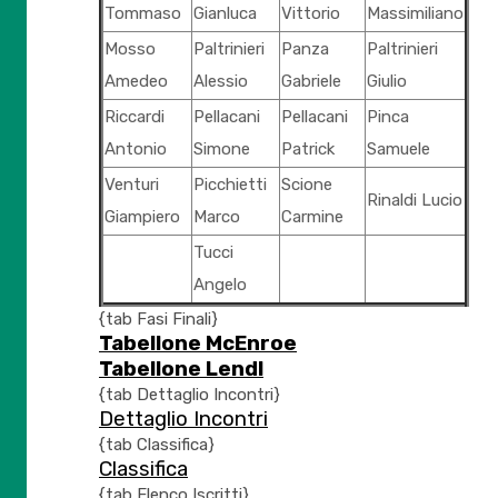
Tommaso
Gianluca
Vittorio
Massimiliano
Mosso
Paltrinieri
Panza
Paltrinieri
Amedeo
Alessio
Gabriele
Giulio
Riccardi
Pellacani
Pellacani
Pinca
Antonio
Simone
Patrick
Samuele
Venturi
Picchietti
Scione
Rinaldi Lucio
Giampiero
Marco
Carmine
Tucci
Angelo
{tab Fasi Finali}
Tabellone McEnroe
Tabellone Lendl
{tab Dettaglio Incontri}
Dettaglio Incontri
{tab Classifica}
Classifica
{tab Elenco Iscritti}