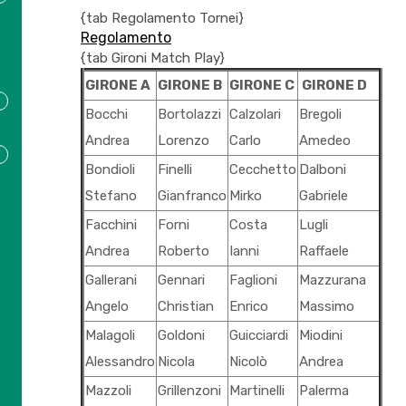
{tab Regolamento Tornei}
Regolamento
{tab Gironi Match Play}
GIRONE A
GIRONE B
GIRONE C
GIRONE D
Bocchi
Bortolazzi
Calzolari
Bregoli
Andrea
Lorenzo
Carlo
Amedeo
Bondioli
Finelli
Cecchetto
Dalboni
Stefano
Gianfranco
Mirko
Gabriele
Facchini
Forni
Costa
Lugli
Andrea
Roberto
Ianni
Raffaele
Gallerani
Gennari
Faglioni
Mazzurana
Angelo
Christian
Enrico
Massimo
Malagoli
Goldoni
Guicciardi
Miodini
Alessandro
Nicola
Nicolò
Andrea
Mazzoli
Grillenzoni
Martinelli
Palerma