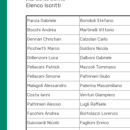
Elenco Iscritti
Panza Gabriele
Bondioli Stefano
Bocchi Andrea
Martinelli Vittorio
Gennari Christian
Calzolari Carlo
Picchietti Marco
Goldoni Nicola
Grillenzoni Luca
Dalboni Gabriele
Pellacani Patrick
Mazzoli Tommaso
Pellacani Simone
Paltrinieri Giulio
Malagoli Alessandro
Palerma Massimiliano
Costa Ianni
Venturi Giampiero
Paltrinieri Alessio
Lugli Raffaele
Facchini Andrea
Bortolazzi Lorenzo
Guicciardi Nicolò
Faglioni Enrico