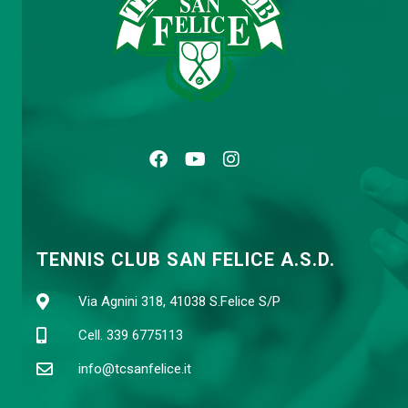
TENNIS CLUB SAN FELICE A.S.D.
Via Agnini 318, 41038 S.Felice S/P
Cell. 339 6775113
info@tcsanfelice.it