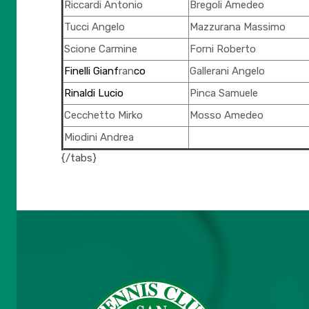
Riccardi Antonio
Bregoli Amedeo
Tucci Angelo
Mazzurana Massimo
Scione Carmine
Forni Roberto
Finelli Gianf
ran
co
Gallerani Angelo
Rinaldi Lucio
Pinca Samuele
Cecchetto Mirko
Mosso Amedeo
Miodini Andrea
{/tabs}