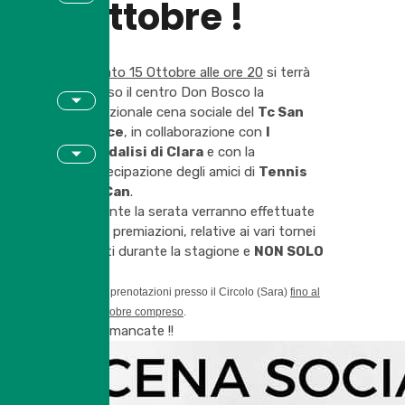
Ottobre !
Sabato 15 Ottobre alle ore 20
si terrà
presso il centro Don Bosco la
tradizionale cena sociale del
Tc San
Felice
, in collaborazione con
I
Fiordalisi di Clara
e con la
partecipazione degli amici di
Tennis
We Can
.
Durante la serata verranno effettuate
varie premiazioni, relative ai vari tornei
svolti durante la stagione e
NON SOLO
!!!
Info e prenotazioni presso il Circolo (Sara)
fino al
12 Ottobre compreso
.
Non mancate !!