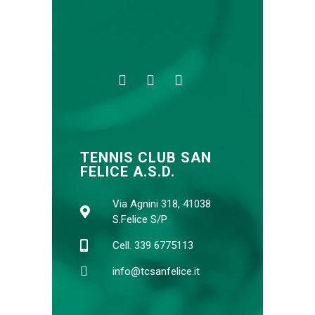
TENNIS CLUB SAN
FELICE A.S.D.
Via Agnini 318, 41038
S.Felice S/P
Cell. 339 6775113
info@tcsanfelice.it