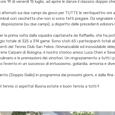
e 19 di venerdì 15 luglio, ad aprire le danze il classico doppio ch
oi alternati sui due campi da gioco per TUTTE le ventiquattro ore
buli con racchetta che non si sono fatti pregare. Da segnalare che
isposizione (su due campi), a dispetto delle precedenti edizioni in
er la prima volta dalla squadra capitanata da Raffaella, che ha pot
o totale di 325 a 314 game. Sono stati 65 i partecipanti totali all
nti del Tennis Club San Felice, l’immancabile ed inossidabile del
, Irene Carpani di Bologna, il nostro storico amico Luca Chen e Sav
ulinario e le premiazioni dei vincitori. Un ringraziamento a tutti i 
l’evento in un successo di entusiasmo, goliardia, armonia e diver
o (Doppio Giallo) in programma dai prossimi giorni, e dalla fine 
 tennis ci aspetta! Buona estate e buon tennis a tutti !!