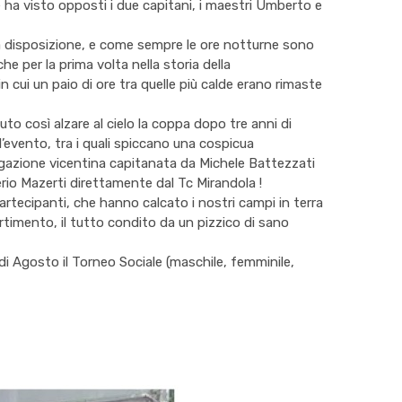
e ha visto opposti i due capitani, i maestri Umberto e
 a disposizione, e come sempre le ore notturne sono
 per la prima volta nella storia della
 cui un paio di ore tra quelle più calde erano rimaste
uto così alzare al cielo la coppa dopo tre anni di
’evento, tra i quali spiccano una cospicua
egazione vicentina capitanata da Michele Battezzati
erio Mazerti direttamente dal Tc Mirandola !
partecipanti, che hanno calcato i nostri campi in terra
timento, il tutto condito da un pizzico di sano
di Agosto il Torneo Sociale (maschile, femminile,