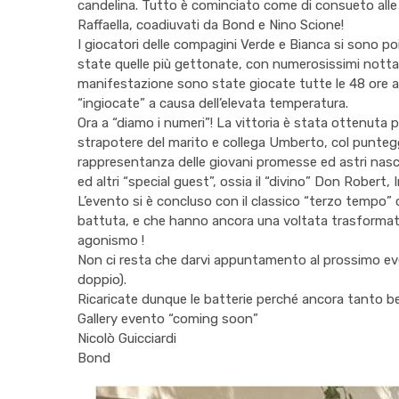
candelina. Tutto è cominciato come di consueto alle or
Raffaella, coadiuvati da Bond e Nino Scione!
I giocatori delle compagini Verde e Bianca si sono p
state quelle più gettonate, con numerosissimi nottam
manifestazione sono state giocate tutte le 48 ore a d
“ingiocate” a causa dell’elevata temperatura.
Ora a “diamo i numeri”! La vittoria è stata ottenuta p
strapotere del marito e collega Umberto, col punteggi
rappresentanza delle giovani promesse ed astri nasce
ed altri “special guest”, ossia il “divino” Don Robert
L’evento si è concluso con il classico “terzo tempo” c
battuta, e che hanno ancora una voltata trasformato 
agonismo !
Non ci resta che darvi appuntamento al prossimo event
doppio).
Ricaricate dunque le batterie perché ancora tanto bel
Gallery evento “coming soon”
Nicolò Guicciardi
Bond