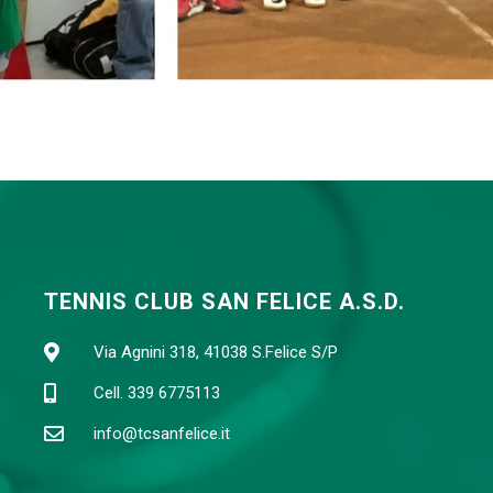
TENNIS CLUB SAN FELICE A.S.D.
Via Agnini 318, 41038 S.Felice S/P
Cell. 339 6775113
info@tcsanfelice.it