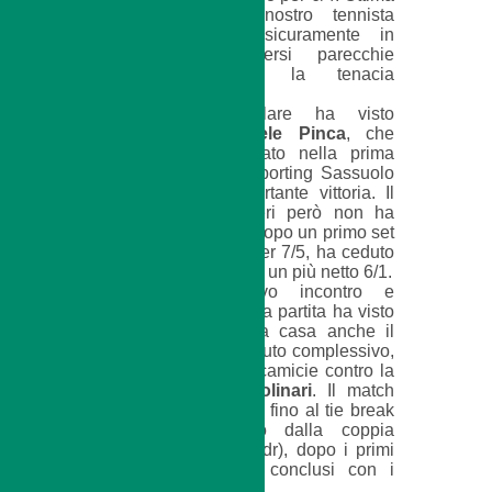
“palestra” per il nostro tennista
sanfeliciano, che sicuramente in
futuro potrà togliersi parecchie
soddisfazioni per la tenacia
dimostrata in campo.
Il secondo singolare ha visto
protagonista
Samuele Pinca
, che
aveva ben performato nella prima
giornata contro lo Sporting Sassuolo
ottenendo una importante vittoria. Il
risultato finale di ieri però non ha
sorriso a Samu che dopo un primo set
perso al foto-finish per 7/5, ha ceduto
anche il secondo con un più netto 6/1.
Terzo e conclusivo incontro e
medesimo copione, la partita ha visto
i vignolesi portare a casa anche il
terzo punto del computo complessivo,
sudando però sette camicie contro la
coppia
Zaccarelli/Molinari
. Il match
infatti si è prolungato fino al tie break
decisivo (poi vinto dalla coppia
vignolese per 10/7,ndr), dopo i primi
due set “infiniti” e conclusi con i
parziali di 6/4 e 6/7.