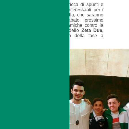
La giornata è stata ricca di spunti e
suggerimenti molto interessanti per i
ragazzi e per Raffaella, che saranno
certamente utili sabato prossimo
(23/4), tra le mura amiche contro la
squadra modenese dello
Zeta Due
,
per l’ultima giornata della fase a
gironi.
NG