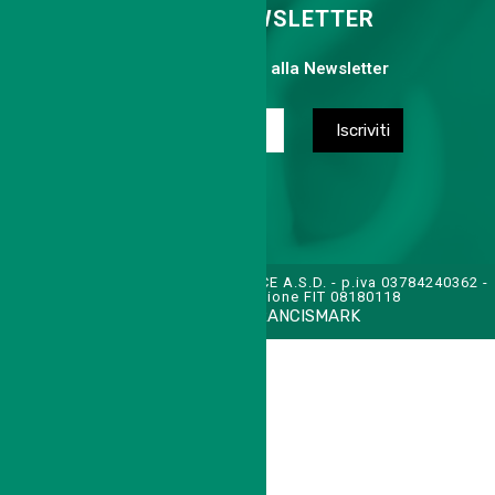
ISCRIVITI ALLA NEWSLETTER
Compila il form per iscriverti alla Newsletter
TENNIS CLUB SAN FELICE A.S.D. - p.iva 03784240362 -
cod. affiliazione FIT 08180118
CREDITS:
FRANCISMARK