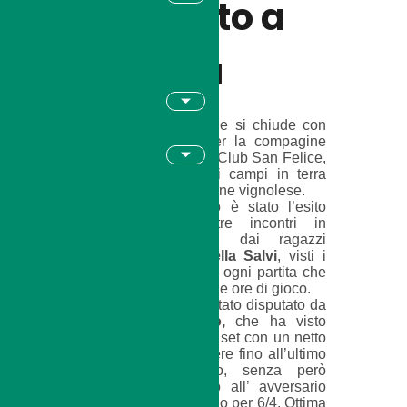
d’arresto a
Vignola
Seconda giornata che si chiude con
l’amaro in bocca per la compagine
Under 16 del Tennis Club San Felice,
sconfitta per 3-0 sui campi in terra
battuta della formazione vignolese.
Forse troppo severo è stato l’esito
complessivo dei tre incontri in
programma, giocati dai ragazzi
capitanati da
Raffaella Salvi
, visti i
risvolti e la durata di ogni partita che
si è avvicinata alle due ore di gioco.
Il primo singolare è stato disputato da
Emanuele Morabito,
che ha visto
scivolare via il primo set con un netto
6/0, per poi combattere fino all’ultimo
punto nel secondo, senza però
riuscire a strapparlo all’ avversario
che ha avuto la meglio per 6/4. Ottima