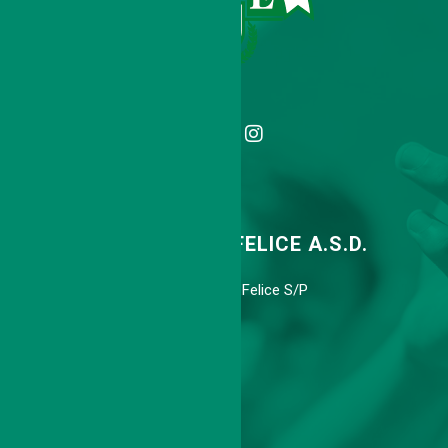
TENNIS CLUB SAN FELICE A.S.D.
Via Agnini 318, 41038 S.Felice S/P
Cell. 339 6775113
info@tcsanfelice.it