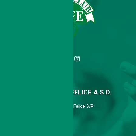
TENNIS CLUB SAN FELICE A.S.D.
Via Agnini 318, 41038 S.Felice S/P
Cell. 339 6775113
info@tcsanfelice.it