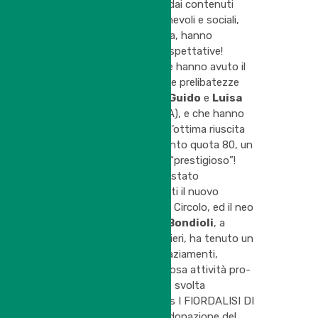
trattando argomenti dai contenuti
sportivi, solidali, amichevoli e sociali,
durante e dopo la cena, hanno
ripagato a pieno tali aspettative!
Il numero di coloro che hanno avuto il
piacere di assaporare le prelibatezze
culinarie proposte da
Guido
e
Luisa
(FIORDALISI DI CLARA), e che hanno
contribuito di fatto all’ottima riuscita
della serata, ha raggiunto quota 80, un
traguardo veramente “prestigioso”!
Nel corso della cena è stato
ufficializzato ai presenti il nuovo
Consiglio Direttivo del Circolo, ed il neo
Presidente
Stefano Bondioli
, a
nome di tutti i consiglieri, ha tenuto un
discorso ricco di ringraziamenti,
sottolineando la preziosa attività pro-
Tennis Club San Felice svolta
dall’Associazione Onlus I FIORDALISI DI
CLARA (ricordiamo la donazione del