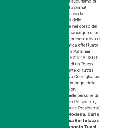
ristrutturazione, che ci auguriamo di
poter inaugurare quanto prima!
La serata si è conclusa con la
premiazione dei finalisti delle
competizioni disputate nel corso del
Torneo Sociale, con la consegna di un
assegno simbolico, rappresentativo di
una donazione economica effettuata
dal Tennis Club, a Guido Paltrinieri,
esponente della Onlus FIORDALISI DI
CLARA, e con l’augurio di un “buon
lavoro” espresso da parte di tutti i
presenti rivolto al nuovo Consiglio, per
affrontare al meglio gli impegni delle
prossime intense stagioni.
Il Consiglio Direttivo, nelle persone di
Stefano Bondioli
(neo Presidente),
Sara Silingardi
(neo Vice Presidente),
Nino Scione
,
Paola Modena
,
Carlo
Bergamini
,
Francesca Bortolazzi
,
Gabriele Dalboni
e
Angelo Tucci
,