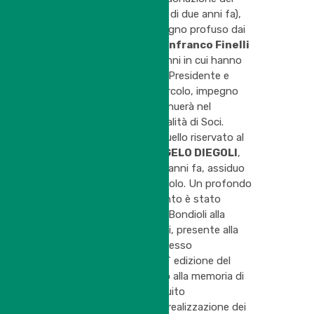
pallone pressostatico di due anni fa),
ed ha rimarcato
l’impegno profuso dai
consiglieri uscenti
Gianfranco Finelli
e
Luca Gozzi
, negli anni in cui hanno
ricoperto le cariche di Presidente e
Vice Presidente del Circolo, impegno
che certamente continuerà nel
prossimo futuro in qualità di Soci.
Momento toccante quello riservato al
ricordo dell’amico
ANGELO DIEGOLI
,
scomparso un paio di anni fa, assiduo
frequentatore del Circolo. Un profondo
e sentito ringraziamento è stato
rivolto dal Presidente Bondioli alla
stessa famiglia Diegoli, presente alla
cena, la quale ha permesso
l’intitolazione della 47^ edizione del
Torneo Sociale proprio alla memoria di
Angelo, ed ha contribuito
economicamente alla realizzazione dei