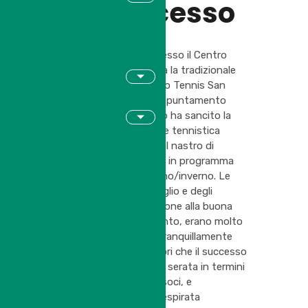
un successo
Sabato 17 Ottobre presso il Centro
Don Bosco si è tenuta la tradizionale
cena sociale del Circolo Tennis San
Felice, immancabile appuntamento
autunnale che di fatto ha sancito la
chiusura della stagione tennistica
estiva, ed ha tagliato il nastro di
partenza delle attività in programma
per la stagione autunno/inverno. Le
aspettative del Consiglio e degli
organizzatori, in relazione alla buona
riuscita di questo evento, erano molto
elevate, e possiamo tranquillamente
confermare a posteriori che il successo
riscontrato durante la serata in termini
di partecipazione dei soci, e
l’atmosfera festosa respirata