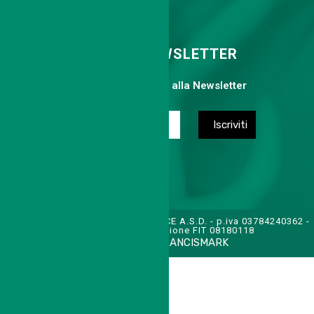
ISCRIVITI ALLA NEWSLETTER
Compila il form per iscriverti alla Newsletter
TENNIS CLUB SAN FELICE A.S.D. - p.iva 03784240362 -
cod. affiliazione FIT 08180118
CREDITS:
FRANCISMARK