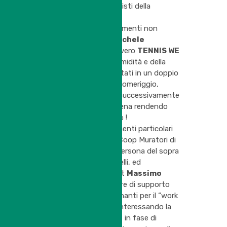
trofei destinati ai finalisti della
competizione.
Nella lista dei ringraziamenti non
potevano mancare
Michele
Battezzati
e Co., ovvero
TENNIS WE
CAN
!!! Incuranti dell’umidità e della
pioggia si sono cimentati in un doppio
tennistico durante il pomeriggio,
durato quasi 4 ore, e successivamente
si sono trattenuti a cena rendendo
l’evento un capolavoro !
Menzione e ringraziamenti particolari
sono stati rivolti alla Coop Muratori di
San Felice s/P, nella persona del sopra
citato Gianfranco Finelli, ed
all’Assessore allo sport
Massimo
Bondioli
, le quali opere di supporto
sono tuttora determinanti per il “work
in progress” che sta interessando la
club house del Circolo, in fase di