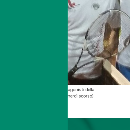
(Budri e Bondioli protagonisti della
semifinale giocata venerdì scorso)