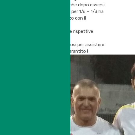
Stefano Bondioli
, che dopo essersi
portato in vantaggio per 1/6 – 1/3 ha
dovuto cedere al terzo con il
punteggio di 6/3.
Onore ai finalisti per le rispettive
“imprese”!
Vi aspettiamo numerosi per assistere
ad uno spettacolo garantito !