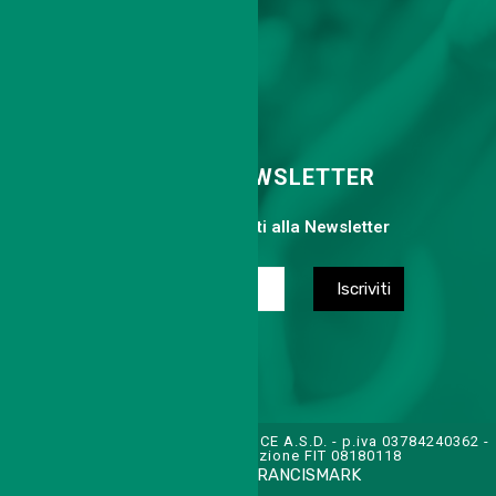
Cell. 339 6775113
info@tcsanfelice.it
ISCRIVITI ALLA NEWSLETTER
Compila il form per iscriverti alla Newsletter
TENNIS CLUB SAN FELICE A.S.D. - p.iva 03784240362 -
cod. affiliazione FIT 08180118
CREDITS:
FRANCISMARK