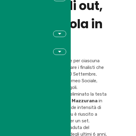
Bondioli out,
Budri vola in
Finale !
Ci sono volute tre ore per ciascuna
semifinale per decretare i finalisti che
stasera, mercoledi 30 Settembre,
chiuderanno il 47° Torneo Sociale,
Memorial Angelo Diegoli.
Enrico Faglioni
ha eliminato la testa
di serie N2
Massimo Mazzurana
in
tre set, con una grande intensità di
gioco alla quale Mazzu è riuscito a
reggere solamente per un set.
Nell’altra semifinale caduta del
detentore del titolo degli ultimi 6 anni,