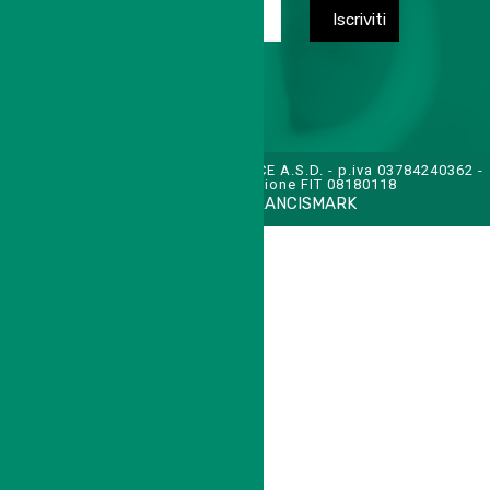
TENNIS CLUB SAN FELICE A.S.D. - p.iva 03784240362 -
cod. affiliazione FIT 08180118
CREDITS:
FRANCISMARK