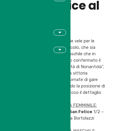
San Felice al
top !
Altro week end a gonfie vele per le
squadre del nostro Circolo, che sia
nella competizione maschile che in
quella femminile hanno confermato il
trend positivo nel “Città di Nonantola”,
inanellando la seconda vittoria
consecutiva su due giornate di gare
disputate, confermando la posizione di
testa della classifica. Ecco il dettaglio
degli incontri:
CITTA’ DI NONANTOLA FEMMINILE:
Pol. Nonantola vs
Tc San Felice
1/2 –
Formazione: Francesca Bortolazzi
(Cap.), Giulia Vincenzi