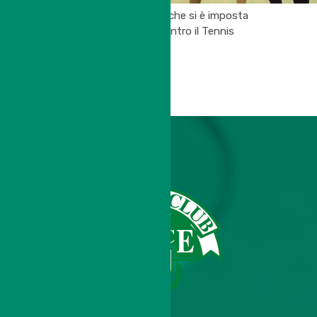
(La squadra maschile che si è imposta
in trasferta per 1/2 contro il Tennis
della Bassa)
SB