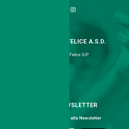
TENNIS CLUB SAN FELICE A.S.D.
Via Agnini 318, 41038 S.Felice S/P
Cell. 339 6775113
info@tcsanfelice.it
ISCRIVITI ALLA NEWSLETTER
Compila il form per iscriverti alla Newsletter