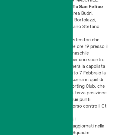
CITTA’ DI NONANTOLA MASCHILE:
Tennis della Bassa vs
Tc San Felice
1/2 – Formazione: Andrea Budri,
Angelo Tucci, Lorenzo Bortolazzi,
Gabriele Dalboni. Capitano Stefano
Bondioli
Ricordiamo a tutti i sostenitori che
venerdi 6 Febbraio dalle ore 19 presso il
Circolo la compagine maschile
affronterà il Ct Carpi, per uno scontro
al vertice che determinerà la capolista
assoluta, mentre sabato 7 Febbraio la
Squadra Rosa sarà di scena in quel di
Parma ospite dello Sporting Club, che
attualmente occupa la terza posizione
in classifica forte dei due punti
conquistati sabato scorso contro il Ct
Carpi.
In bocca al lupo a tutti !
Classifiche e tabelloni aggiornati nella
sezione
Campionati a Squadre