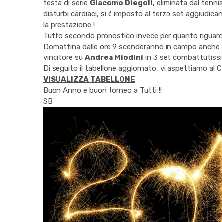
testa di serie
Giacomo Diegoli
, eliminata dal tenn
disturbi cardiaci, si è imposto al terzo set aggiudican
la prestazione !
Tutto secondo pronostico invece per quanto riguarda g
Domattina dalle ore 9 scenderanno in campo anche l
vincitore su
Andrea Miodini
in 3 set combattutiss
Di seguito il tabellone aggiornato, vi aspettiamo al Ci
VISUALIZZA TABELLONE
Buon Anno e buon torneo a Tutti !!
SB