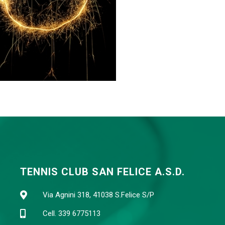
TENNIS CLUB SAN FELICE A.S.D.
Via Agnini 318, 41038 S.Felice S/P
Cell. 339 6775113