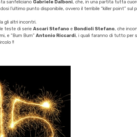
ista sanfeliciano
Gabriele Dalboni
, che, in una partita tutta cuo
dosi l’ultimo punto disponibile, ovvero il terribile “killer point” su
li altri incontri.
e teste di serie
Ascari Stefano
e
Bondioli Stefano
, che inco
imi, e “Bum Bum”
Antonio Riccardi
, i quali faranno di tutto per s
rcolo !!