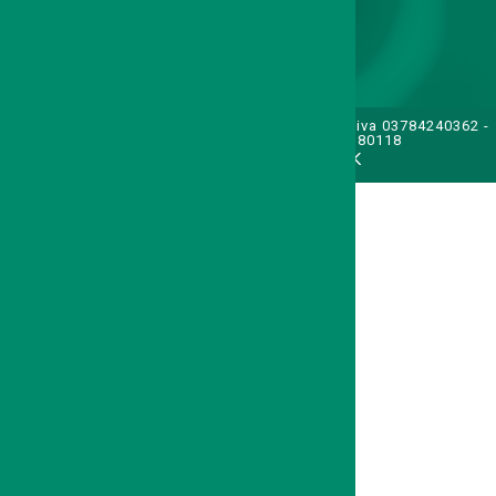
TENNIS CLUB SAN FELICE A.S.D. - p.iva 03784240362 -
cod. affiliazione FIT 08180118
CREDITS:
FRANCISMARK