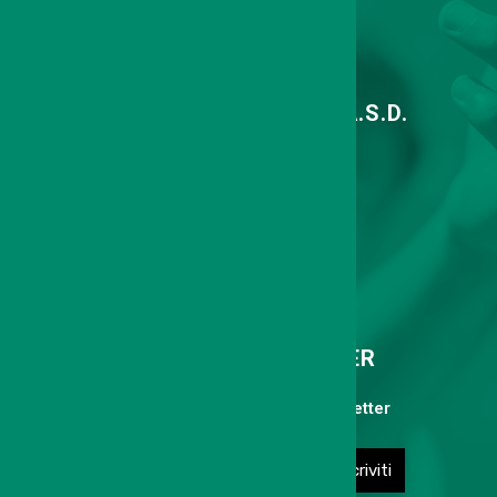
TENNIS CLUB SAN FELICE A.S.D.
Via Agnini 318, 41038 S.Felice S/P
Cell. 339 6775113
info@tcsanfelice.it
ISCRIVITI ALLA NEWSLETTER
Compila il form per iscriverti alla Newsletter