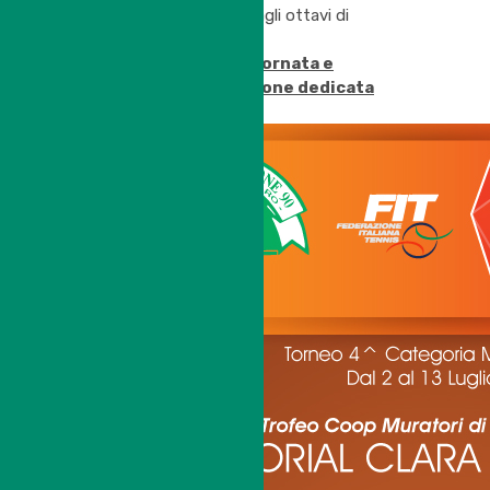
serie già posizionate agli ottavi di
finale.
Programma della giornata e
tabelloni nella sezione dedicata
Buon Tennis a Tutti !!