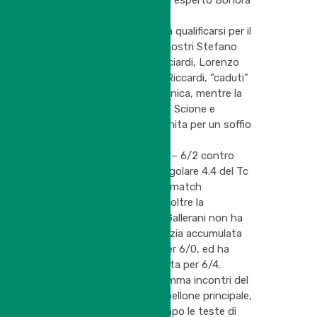
disputato contro il più esperto Bonora
Cristian (4.3).
Non ce l’hanno fatta a qualificarsi per il
tabellone principale i nostri Stefano
Sabbatini, Nicolò Guicciardi, Lorenzo
Bortolazzi e Antonio Riccardi, “caduti”
nella giornata di domenica, mentre la
qualificazione per Nino Scione e
Gallerani Angelo è svanita per un soffio
nelle gare serali di ieri.
Scione ha ceduto 6/3 – 6/2 contro
Bellentani Stefano, regolare 4.4 del Tc
Maranello, mentre nel match
“notturno” terminato oltre la
mezzanotte, Angelo Gallerani non ha
saputo sfruttare l’inerzia accumulata
nel primo set, vinto per 6/0, ed ha
ceduto alla terza partita per 6/4.
Questa sera in programma incontri del
secondo turno del tabellone principale,
da domani sera in campo le teste di