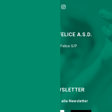
TENNIS CLUB SAN FELICE A.S.D.
Via Agnini 318, 41038 S.Felice S/P
Cell. 339 6775113
info@tcsanfelice.it
ISCRIVITI ALLA NEWSLETTER
Compila il form per iscriverti alla Newsletter