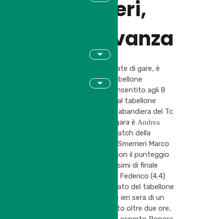
Paltrinieri,
Budri avanza
Ieri sera, dopo 6 giornate di gare, è
stato completato il tabellone
intermedio, che ha consentito agli 8
qualificati di accedere al tabellone
principale. L’unico portabandiera del Tc
San Felice rimasto in gara è
Andrea
, che nel primo match della
Budri
giornata ha sconfitto Smerrieri Marco
(4.4) del Tc Cavezzo, con il punteggio
di 6/3 – 6/0. Ai sedicesimi di finale
Budri incontrerà Gozzi Federico (4.4)
del Tc Decima, qualificato del tabellone
intermedio, e vincitore ieri sera di un
bellissimo match durato oltre due ore,