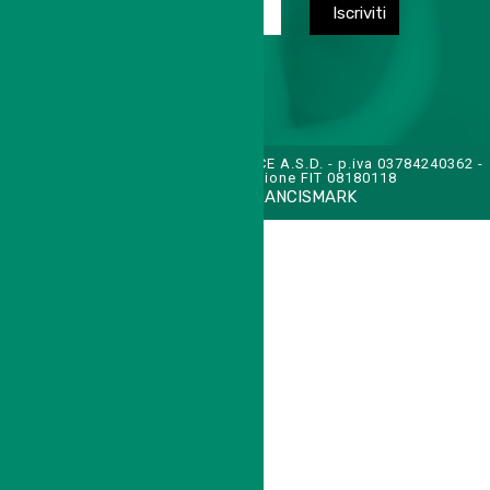
TENNIS CLUB SAN FELICE A.S.D. - p.iva 03784240362 -
cod. affiliazione FIT 08180118
CREDITS:
FRANCISMARK