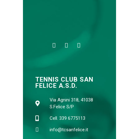
TENNIS CLUB SAN
FELICE A.S.D.
Via Agnini 318, 41038
S.Felice S/P
Cell. 339 6775113
info@tcsanfelice.it