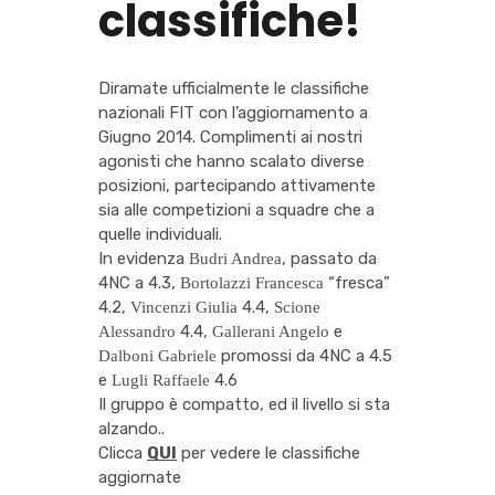
classifiche!
Diramate ufficialmente le classifiche
nazionali FIT con l’aggiornamento a
Giugno 2014. Complimenti ai nostri
agonisti che hanno scalato diverse
posizioni, partecipando attivamente
sia alle competizioni a squadre che a
quelle individuali.
In evidenza
, passato da
Budri Andrea
4NC a 4.3,
“fresca”
Bortolazzi Francesca
4.2,
4.4,
Vincenzi Giulia
Scione
4.4,
e
Alessandro
Gallerani Angelo
promossi da 4NC a 4.5
Dalboni Gabriele
e
4.6
Lugli Raffaele
Il gruppo è compatto, ed il livello si sta
alzando..
Clicca
QUI
per vedere le classifiche
aggiornate