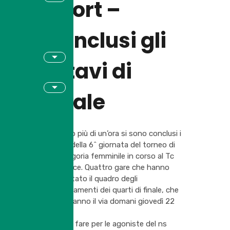
Sport –
Conclusi gli
ottavi di
finale
Da poco più di un’ora si sono conclusi i
match della 6^ giornata del torneo di
4^ categoria femminile in corso al Tc
San Felice. Quattro gare che hanno
completato il quadro degli
accoppiamenti dei quarti di finale, che
prenderanno il via domani giovedì 22
Maggio.
Nulla da fare per le agoniste del ns