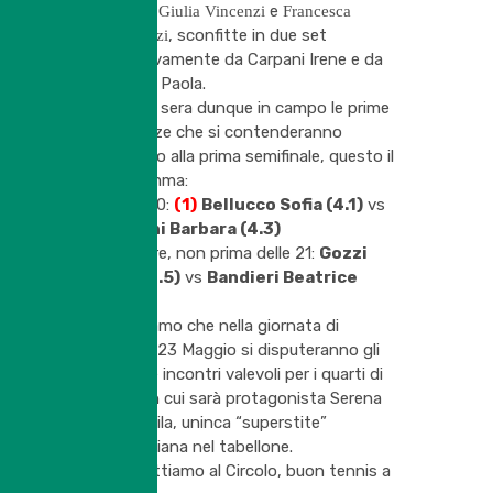
Circolo,
e
Giulia Vincenzi
Francesca
, sconfitte in due set
Bortolazzi
rispettivamente da Carpani Irene e da
Bonomi Paola.
Domani sera dunque in campo le prime
4 ragazze che si contenderanno
l’accesso alla prima semifinale, questo il
programma:
Ore 19.30:
(1)
Bellucco Sofia (4.1)
vs
Cassani Barbara (4.3)
A seguire, non prima delle 21:
Gozzi
Sara (4.5)
vs
Bandieri Beatrice
(4.3)
Ricordiamo che nella giornata di
venerdì 23 Maggio si disputeranno gli
altri due incontri valevoli per i quarti di
finale, in cui sarà protagonista Serena
Dell’Aquila, uninca “superstite”
sanfeliciana nel tabellone.
Vi aspettiamo al Circolo, buon tennis a